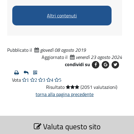
Altri contenuti
Pubblicato il
giovedì 08 agosto 2019
Aggiornato il
venerdì 23 agosto 2024
condividi su
Vota
1
2
3
4
5
Risultato
(2051 valutazioni)
torna alla pagina precedente
S
Valuta questo sito
e
z