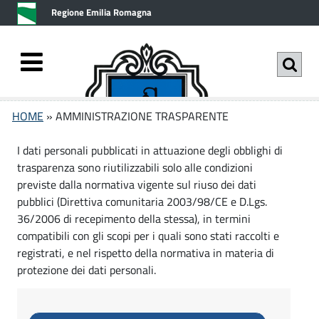
v
v
Regione Emilia Romagna
a
a
i
i
a
a
l
l
c
m
A
A
o
e
HOME
» AMMINISTRAZIONE TRASPARENTE
n
n
M
M
t
u
I dati personali pubblicati in attuazione degli obblighi di
M
M
e
p
trasparenza sono riutilizzabili solo alle condizioni
I
n
r
previste dalla normativa vigente sul riuso dei dati
I
u
i
N
pubblici (Direttiva comunitaria 2003/98/CE e D.Lgs.
Comune di
t
n
N
36/2006 di recepimento della stessa), in termini
I
Pianoro
o
c
compatibili con gli scopi per i quali sono stati raccolti e
I
S
p
i
registrati, e nel rispetto della normativa in materia di
r
p
T
S
protezione dei dati personali.
i
a
R
T
n
l
A
c
e