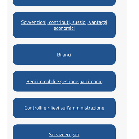
e
n
o
d
Sovvenzioni, contributi, sussidi, vantaggi
r
economici
i
o
P
i
Bilanci
a
n
Beni immobili e gestione patrimonio
o
r
Controlli e rilievi sull'amministrazione
o
Servizi erogati