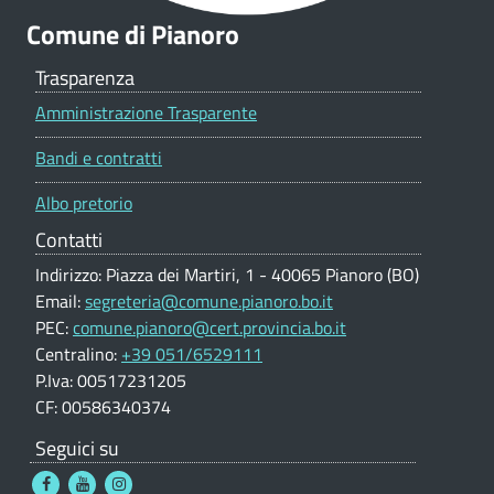
e
Comune di Pianoro
Trasparenza
Amministrazione Trasparente
Bandi e contratti
Albo pretorio
Contatti
Indirizzo: Piazza dei Martiri, 1 - 40065 Pianoro (BO)
Email:
segreteria@comune.pianoro.bo.it
PEC:
comune.pianoro@cert.provincia.bo.it
Centralino:
+39 051/6529111
P.Iva: 00517231205
CF: 00586340374
Seguici su