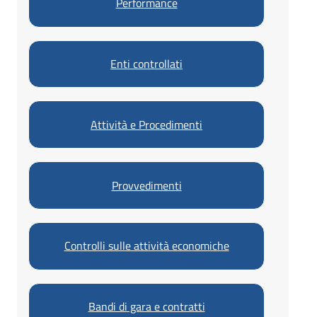
Performance
A
T
R
E
-
E
Enti controllati
C
N
o
T
Attività e Procedimenti
m
E
u
-
n
Provvedimenti
e
C
d
o
i
Controlli sulle attività economiche
m
P
u
i
n
Bandi di gara e contratti
a